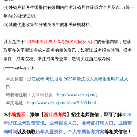
(4)外省户籍考生须提供有效期内的浙江省居住证或六个月及以上(近一
年内)的社保证明。
(5)其他优惠政策加分或免考生的相关证明材料。
以上是关于“
2025年浙江成人高考报名时间及入口
”的全部内容，想获
取更多关于浙江省成人高考的相关资讯，如浙江成考报名时间、报考
条件、成考院校、浙江成考专业等，敬请关注浙江成考网
(www.zjck.zj.cn)。
本文标签：
浙江成考
考试报名
2025年浙江成人高考报名时间及入
口
转载请注明：
文章转载自（
http://www.zjck.zj.cn/
）
本文地址：
http://www.zjck.zj.cn/ckbm/20300.html
⊙
小编提示：
添加【
浙江成考网
】招生老师微信，即可了解
2026
年浙江成考政策资讯
、
成考报名入口
、
准考证打印入口
、
成绩查
询时间
以及领取
历年真题资料
、
个人专属备考方案
等相关信息！